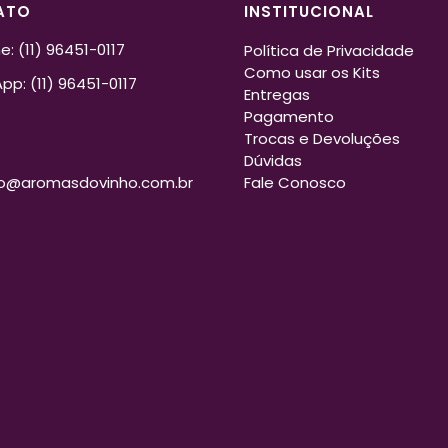
ATO
INSTITUCIONAL
e: (11) 96451-0117
Política de Privacidade
Como usar os Kits
p: (11) 96451-0117
Entregas
Pagamento
Trocas e Devoluções
L
Dúvidas
o@aromasdovinho.com.br
Fale Conosco